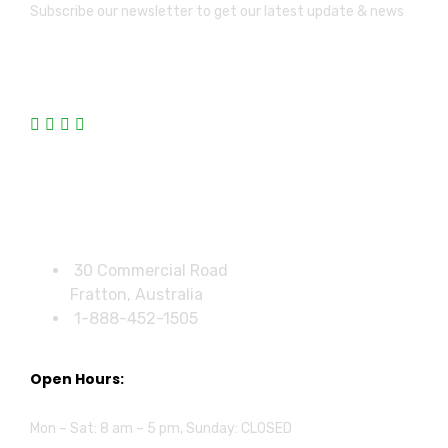
Subscribe our newsletter to get our latest update & news
Official info:
30 Commercial Road
Fratton, Australia
1-888-452-1505
Open Hours:
Mon – Sat: 8 am – 5 pm, Sunday: CLOSED