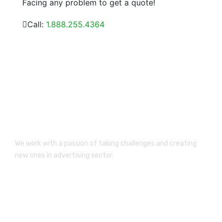
Facing any problem to get a quote!
Call:
1.888.255.4364
We work with a passion of taking challenges and creating
new ones in advertising sector.
Newsletter